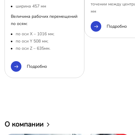
точении между центр
ширина 457 мм
мм
Величина рабочих перемещений
по осям:
Подробно
по оси Х – 1016 мм;
по оси Y 508 мм;
по оси Z – 635мм.
Подробно
О компании