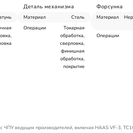
Деталь механизма
Форсунка
атунь
Материал
Сталь
Материал
Не
очная
Операции
Токарная
овка,
обработка,
Операции
овка
сверловка,
финишная
обработка,
покрытие
 ЧПУ ведущих производителей, включая HAAS VF-3, ТС1