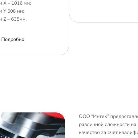
и Х – 1016 мм;
и Y 508 мм;
и Z – 635мм.
Подробно
ООО “Интех” предоставля
различной сложности на
качество за счет квалиф