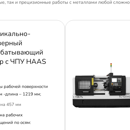
е, так и прецизионные работы с металлами любой сложно
икально-
зерный
абатывающий
р с ЧПУ HAAS
ы рабочей поверхности
м -длина – 1219 мм;
на 457 мм
на рабочих
щений по осям: