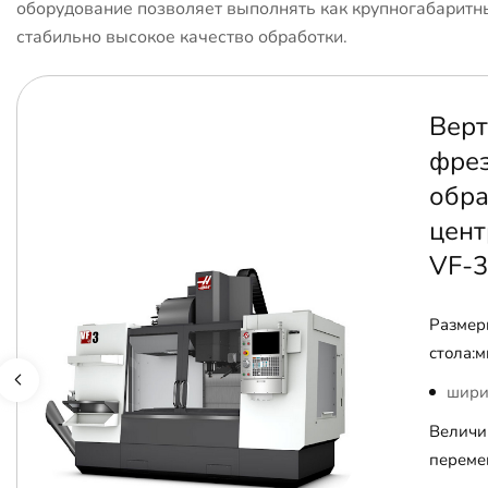
оборудование позволяет выполнять как крупногабаритны
стабильно высокое качество обработки.
Верт
фре
обр
цент
VF-3
Размер
стола:м
шири
Величи
переме