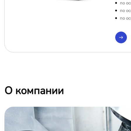
по ос
по ос
по ос
О компании