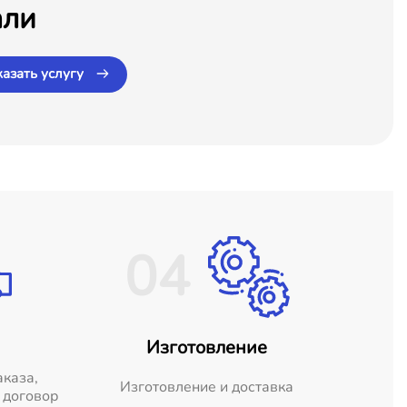
али
казать услугу
04
Изготовление
аказа,
Изготовление и доставка
 договор