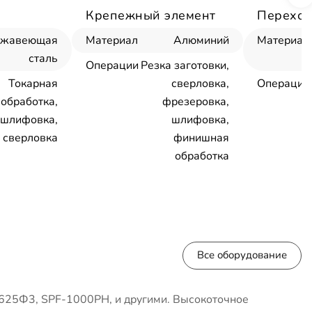
Крепежный элемент
Переход
ржавеющая
Материал
Алюминий
Материал
сталь
Операции
Резка заготовки,
Токарная
сверловка,
Операции
обработка,
фрезеровка,
шлифовка,
шлифовка,
сверловка
финишная
обработка
Все оборудование
625Ф3, SPF-1000PH, и другими. Высокоточное