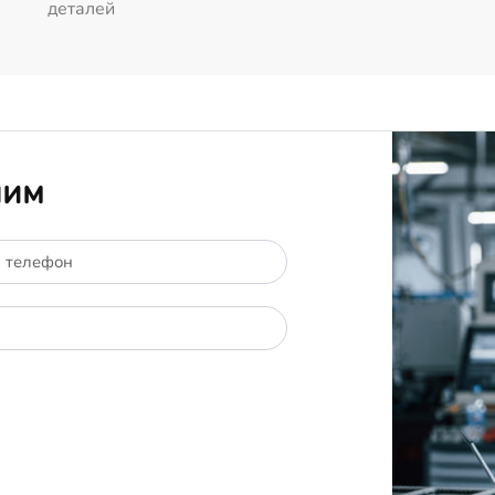
деталей
ним