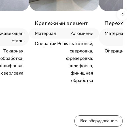
Крепежный элемент
Переход
ржавеющая
Материал
Алюминий
Материал
сталь
Операции
Резка заготовки,
Токарная
сверловка,
Операции
обработка,
фрезеровка,
шлифовка,
шлифовка,
сверловка
финишная
обработка
Все оборудование