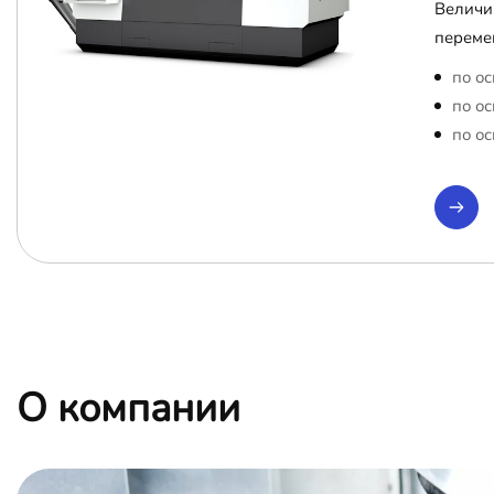
Величи
переме
по ос
по ос
по ос
О компании