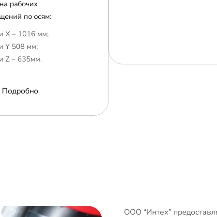
на рабочих
щений по осям:
и Х – 1016 мм;
и Y 508 мм;
и Z – 635мм.
Подробно
ООО “Интех” предоставля