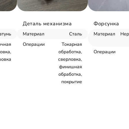
Деталь механизма
Форсунка
атунь
Материал
Сталь
Материал
Не
очная
Операции
Токарная
овка,
обработка,
Операции
овка
сверловка,
финишная
обработка,
покрытие