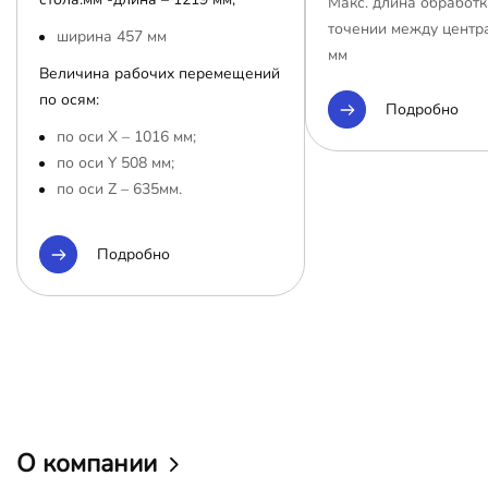
Макс. длина обработк
точении между центр
ширина 457 мм
мм
Величина рабочих перемещений
по осям:
Подробно
по оси Х – 1016 мм;
по оси Y 508 мм;
по оси Z – 635мм.
Подробно
О компании