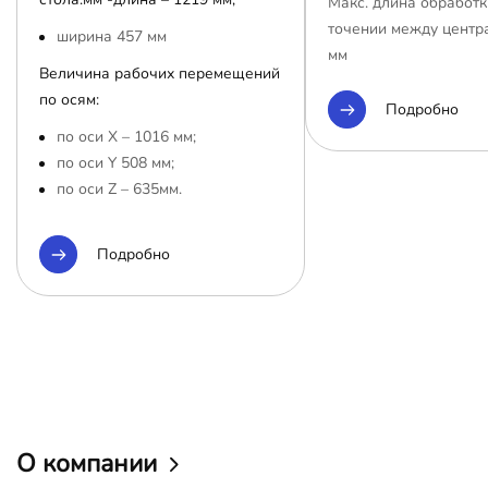
Макс. длина обработк
точении между центр
ширина 457 мм
мм
Величина рабочих перемещений
по осям:
Подробно
по оси Х – 1016 мм;
по оси Y 508 мм;
по оси Z – 635мм.
Подробно
О компании