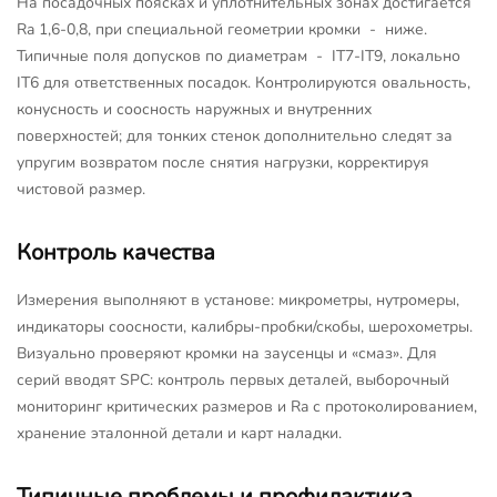
На посадочных поясках и уплотнительных зонах достигается
Ra 1,6-0,8, при специальной геометрии кромки - ниже.
Типичные поля допусков по диаметрам - IT7-IT9, локально
IT6 для ответственных посадок. Контролируются овальность,
конусность и соосность наружных и внутренних
поверхностей; для тонких стенок дополнительно следят за
упругим возвратом после снятия нагрузки, корректируя
чистовой размер.
Контроль качества
Измерения выполняют в установе: микрометры, нутромеры,
индикаторы соосности, калибры-пробки/скобы, шерохометры.
Визуально проверяют кромки на заусенцы и «смаз». Для
серий вводят SPC: контроль первых деталей, выборочный
мониторинг критических размеров и Ra с протоколированием,
хранение эталонной детали и карт наладки.
Типичные проблемы и профилактика