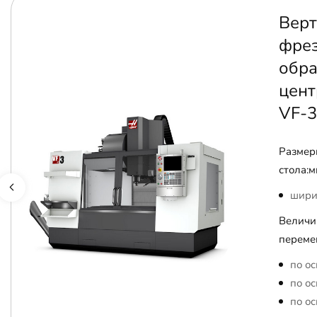
Верт
фре
обр
цент
VF-3
Размер
стола:м
шири
Величи
переме
по ос
по ос
по ос