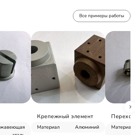
Все примеры работы
Крепежный элемент
Переход
ржавеющая
Материал
Алюминий
Материал