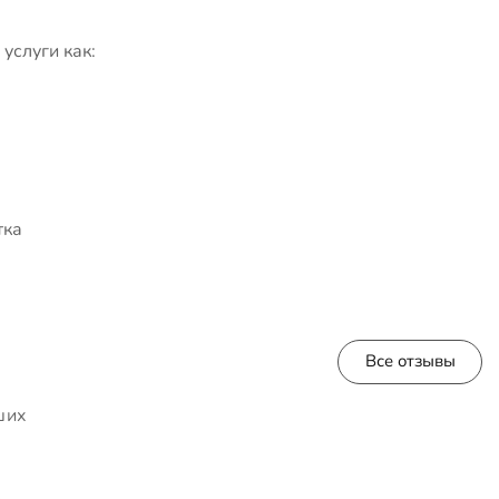
услуги как:
тка
Все отзывы
ших