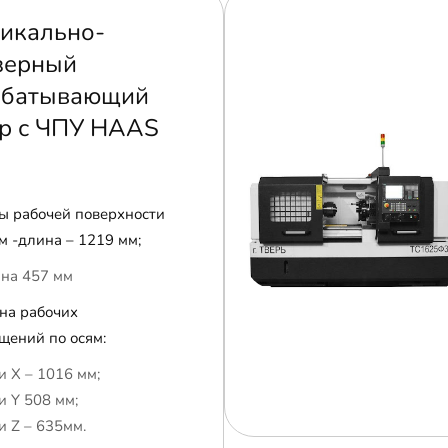
икально-
зерный
абатывающий
р с ЧПУ HAAS
ы рабочей поверхности
м -длина – 1219 мм;
на 457 мм
на рабочих
щений по осям:
и Х – 1016 мм;
и Y 508 мм;
и Z – 635мм.