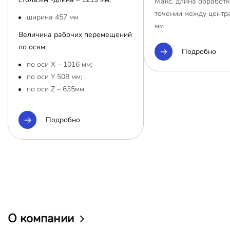
Макс. длина обработк
точении между центр
ширина 457 мм
мм
Величина рабочих перемещений
по осям:
Подробно
по оси Х – 1016 мм;
по оси Y 508 мм;
по оси Z – 635мм.
Подробно
О компании