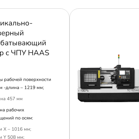
икально-
зерный
абатывающий
р с ЧПУ HAAS
ы рабочей поверхности
м -длина – 1219 мм;
на 457 мм
на рабочих
щений по осям:
и Х – 1016 мм;
и Y 508 мм;