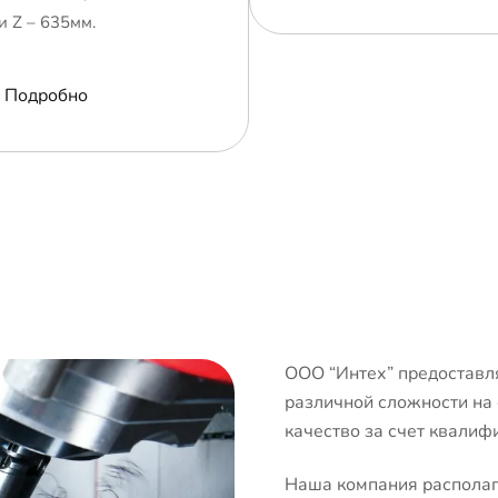
и Z – 635мм.
Подробно
ООО “Интех” предоставля
различной сложности на
качество за счет квалиф
Наша компания располаг