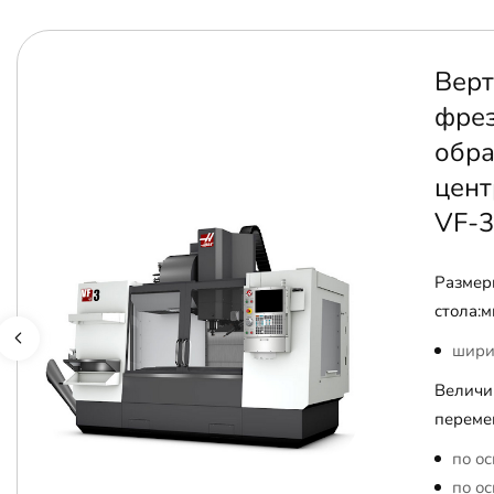
Верт
фре
обр
цент
VF-3
Размер
стола:м
шири
Величи
переме
по ос
по ос