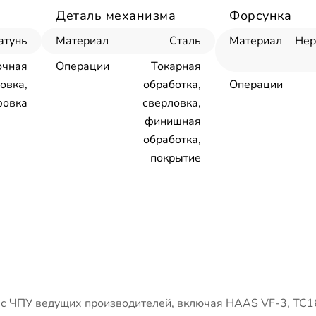
Деталь механизма
Форсунка
атунь
Материал
Сталь
Материал
Не
очная
Операции
Токарная
овка,
обработка,
Операции
овка
сверловка,
финишная
обработка,
покрытие
 ЧПУ ведущих производителей, включая HAAS VF-3, ТС1