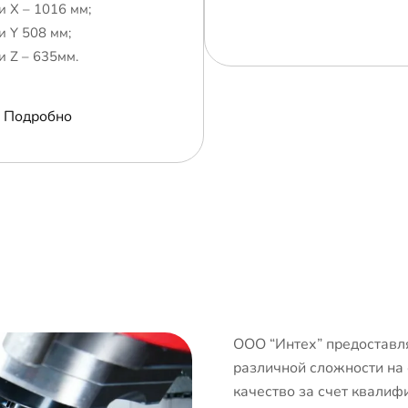
и Х – 1016 мм;
и Y 508 мм;
и Z – 635мм.
Подробно
ООО “Интех” предоставля
различной сложности на
качество за счет квалиф