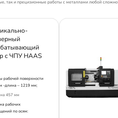
е, так и прецизионные работы с металлами любой сложно
икально-
зерный
абатывающий
р с ЧПУ HAAS
ы рабочей поверхности
м -длина – 1219 мм;
на 457 мм
на рабочих
щений по осям: