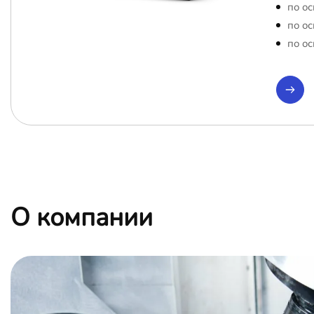
по ос
по ос
по ос
О компании