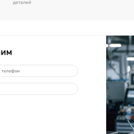
деталей
ним