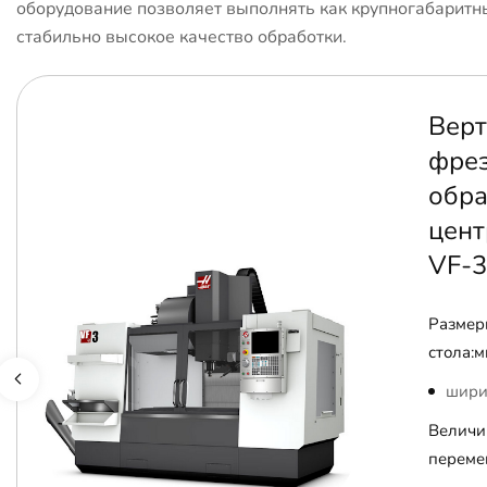
оборудование позволяет выполнять как крупногабаритны
стабильно высокое качество обработки.
Верт
фре
обр
цент
VF-3
Размер
стола:м
шири
Величи
переме