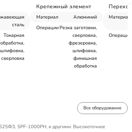
Крепежный элемент
Переход
ржавеющая
Материал
Алюминий
Материал
сталь
Операции
Резка заготовки,
Токарная
сверловка,
Операции
обработка,
фрезеровка,
шлифовка,
шлифовка,
сверловка
финишная
обработка
Все оборудование
625Ф3, SPF-1000PH, и другими. Высокоточное