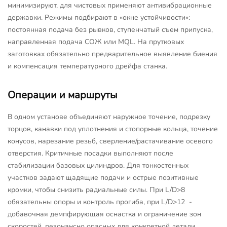
минимизируют, для чистовых применяют антивибрационные
державки. Режимы подбирают в «окне устойчивости»:
постоянная подача без рывков, ступенчатый съем припуска,
направленная подача СОЖ или MQL. На прутковых
заготовках обязательно предварительное выявление биения
и компенсация температурного дрейфа станка.
Операции и маршруты
В одном установе объединяют наружное точение, подрезку
торцов, канавки под уплотнения и стопорные кольца, точение
конусов, нарезание резьб, сверление/растачивание осевого
отверстия. Критичные посадки выполняют после
стабилизации базовых цилиндров. Для тонкостенных
участков задают щадящие подачи и острые позитивные
кромки, чтобы снизить радиальные силы. При L/D>8
обязательны опоры и контроль прогиба, при L/D>12 -
добавочная демпфирующая оснастка и ограничение зон
скоростей, резонансно опасных для конкретной детали.