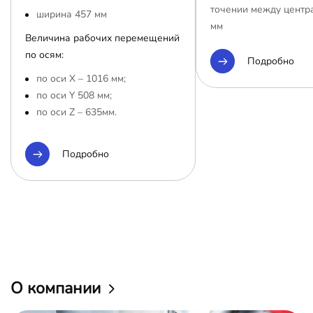
точении между центр
ширина 457 мм
мм
Величина рабочих перемещений
по осям:
Подробно
по оси Х – 1016 мм;
по оси Y 508 мм;
по оси Z – 635мм.
Подробно
О компании