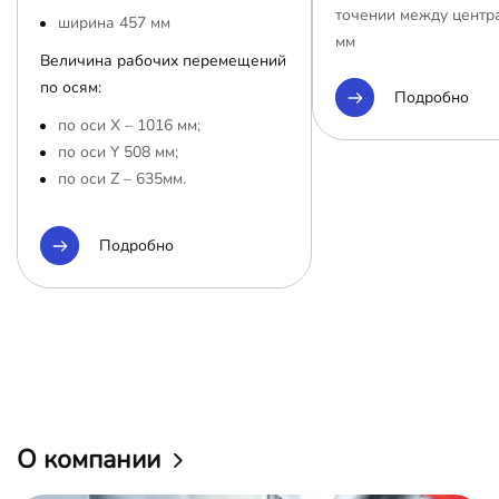
точении между центр
ширина 457 мм
мм
Величина рабочих перемещений
по осям:
Подробно
по оси Х – 1016 мм;
по оси Y 508 мм;
по оси Z – 635мм.
Подробно
О компании