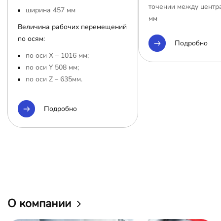
точении между центр
ширина 457 мм
мм
Величина рабочих перемещений
по осям:
Подробно
по оси Х – 1016 мм;
по оси Y 508 мм;
по оси Z – 635мм.
Подробно
О компании