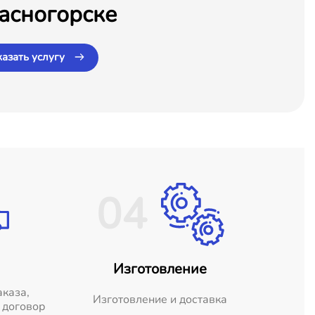
асногорске
казать услугу
04
Изготовление
аказа,
Изготовление и доставка
 договор