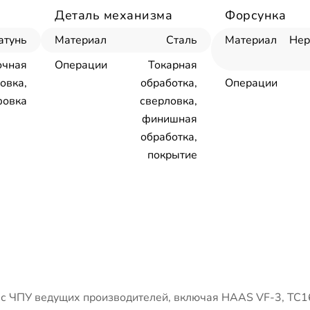
Деталь механизма
Форсунка
атунь
Материал
Сталь
Материал
Не
очная
Операции
Токарная
овка,
обработка,
Операции
овка
сверловка,
финишная
обработка,
покрытие
 ЧПУ ведущих производителей, включая HAAS VF-3, ТС1