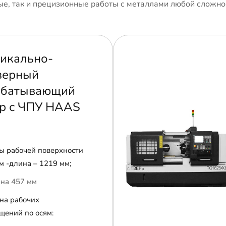
е, так и прецизионные работы с металлами любой сложно
икально-
зерный
абатывающий
р с ЧПУ HAAS
ы рабочей поверхности
м -длина – 1219 мм;
на 457 мм
на рабочих
щений по осям: