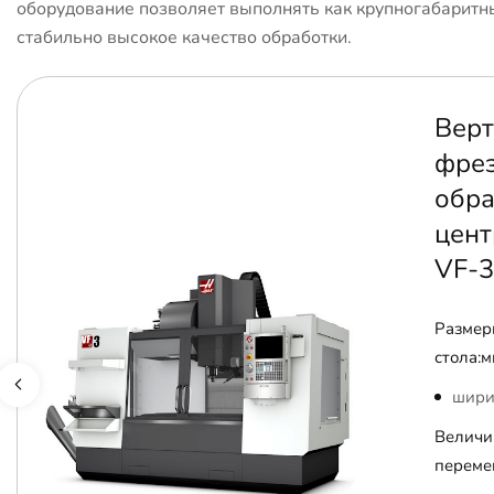
оборудование позволяет выполнять как крупногабаритны
стабильно высокое качество обработки.
Верт
фре
обр
цент
VF-3
Размер
стола:м
шири
Величи
переме