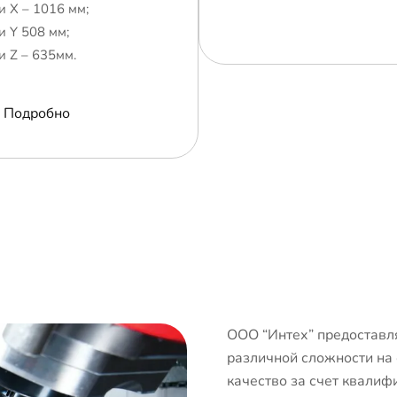
и Х – 1016 мм;
и Y 508 мм;
и Z – 635мм.
Подробно
ООО “Интех” предоставля
различной сложности на
качество за счет квалиф