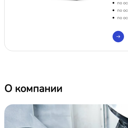
по ос
по ос
по ос
О компании