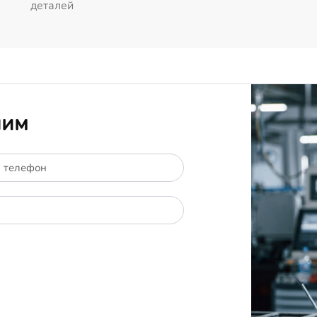
деталей
ним