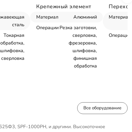
Крепежный элемент
Переход
ржавеющая
Материал
Алюминий
Материал
сталь
Операции
Резка заготовки,
Токарная
сверловка,
Операции
обработка,
фрезеровка,
шлифовка,
шлифовка,
сверловка
финишная
обработка
Все оборудование
625Ф3, SPF-1000PH, и другими. Высокоточное