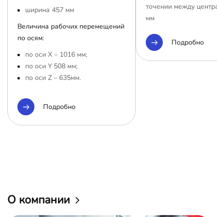
точении между центр
ширина 457 мм
мм
Величина рабочих перемещений
по осям:
Подробно
по оси Х – 1016 мм;
по оси Y 508 мм;
по оси Z – 635мм.
Подробно
О компании