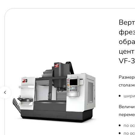
Верт
фре
обр
цент
VF-3
Размер
стола:м
шири
Величи
переме
по ос
по ос