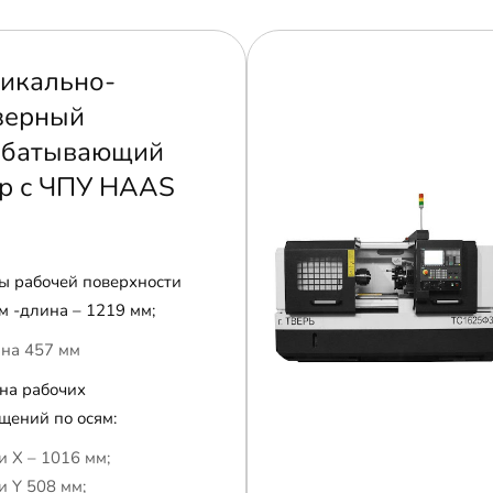
икально-
зерный
абатывающий
р с ЧПУ HAAS
ы рабочей поверхности
м -длина – 1219 мм;
на 457 мм
на рабочих
щений по осям:
и Х – 1016 мм;
и Y 508 мм;