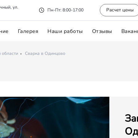
чный, ул.
Расчет цены
Пн-Пт: 8:00-17:00
ние
Галерея
Наши работы
Отзывы
Вакан
 области
Сварка в Одинцово
За
Од