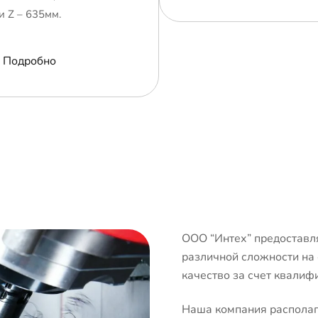
и Z – 635мм.
Подробно
ООО “Интех” предоставля
различной сложности на
качество за счет квалиф
Наша компания располаг