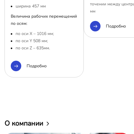
точении между центр
ширина 457 мм
мм
Величина рабочих перемещений
по осям:
Подробно
по оси Х – 1016 мм;
по оси Y 508 мм;
по оси Z – 635мм.
Подробно
О компании