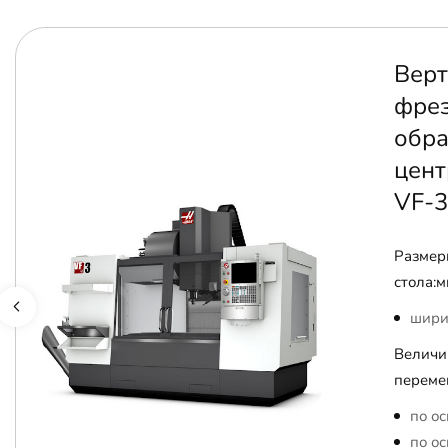
Верт
фре
обр
цент
VF-3
Размер
стола:м
шири
Величи
переме
по ос
по ос