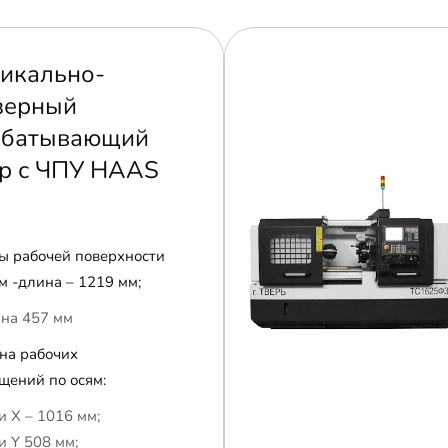
икально-
зерный
абатывающий
р с ЧПУ HAAS
ы рабочей поверхности
м -длина – 1219 мм;
на 457 мм
на рабочих
щений по осям:
и Х – 1016 мм;
и Y 508 мм;