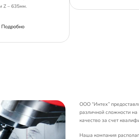
и Z – 635мм.
Подробно
ООО “Интех” предоставля
различной сложности на
качество за счет квалиф
Наша компания располаг