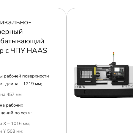
икально-
зерный
абатывающий
р с ЧПУ HAAS
ы рабочей поверхности
м -длина – 1219 мм;
на 457 мм
на рабочих
щений по осям:
и Х – 1016 мм;
и Y 508 мм;