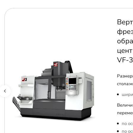
Верт
фре
обр
цент
VF-3
Размер
стола:м
шири
Величи
переме
по ос
по ос