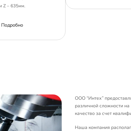
и Z – 635мм.
Подробно
ООО “Интех” предоставля
различной сложности на
качество за счет квалиф
Наша компания располаг