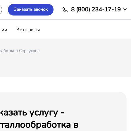
8 (800) 234-17-19
Заказать звонок
сии
Контакты
аботка в Серпухове
казать услугу -
таллообработка в