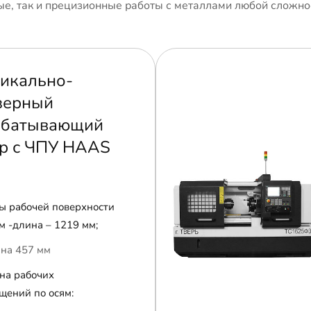
е, так и прецизионные работы с металлами любой сложно
икально-
зерный
абатывающий
р с ЧПУ HAAS
ы рабочей поверхности
м -длина – 1219 мм;
на 457 мм
на рабочих
щений по осям: