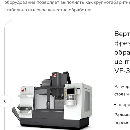
оборудование позволяет выполнять как крупногабаритны
стабильно высокое качество обработки.
Верт
фре
обр
цент
VF-3
Размер
стола:м
шири
Величи
переме