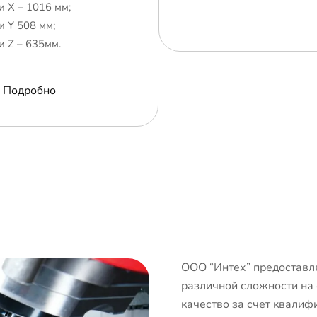
и Х – 1016 мм;
и Y 508 мм;
и Z – 635мм.
Подробно
ООО “Интех” предоставля
различной сложности на
качество за счет квалиф