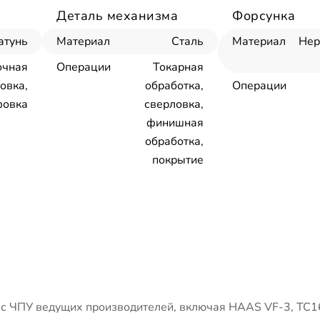
Деталь механизма
Форсунка
атунь
Материал
Сталь
Материал
Не
очная
Операции
Токарная
овка,
обработка,
Операции
овка
сверловка,
финишная
обработка,
покрытие
 ЧПУ ведущих производителей, включая HAAS VF-3, ТС1