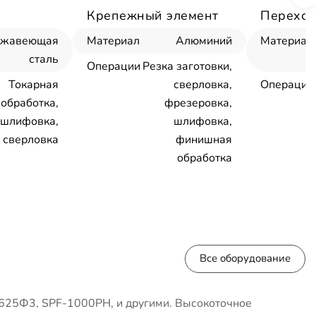
Крепежный элемент
Переход
ржавеющая
Материал
Алюминий
Материал
сталь
Операции
Резка заготовки,
Токарная
сверловка,
Операции
обработка,
фрезеровка,
шлифовка,
шлифовка,
сверловка
финишная
обработка
Все оборудование
625Ф3, SPF-1000PH, и другими. Высокоточное