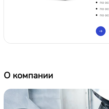
по ос
по ос
по ос
О компании