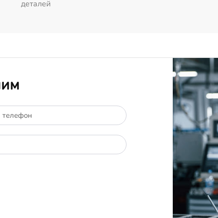
деталей
ним