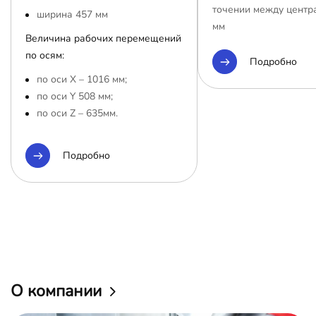
точении между центр
ширина 457 мм
мм
Величина рабочих перемещений
по осям:
Подробно
по оси Х – 1016 мм;
по оси Y 508 мм;
по оси Z – 635мм.
Подробно
О компании