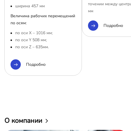
точении между центр
ширина 457 мм
мм
Величина рабочих перемещений
по осям:
Подробно
по оси Х – 1016 мм;
по оси Y 508 мм;
по оси Z – 635мм.
Подробно
О компании