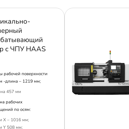
икально-
зерный
абатывающий
р с ЧПУ HAAS
ы рабочей поверхности
м -длина – 1219 мм;
на 457 мм
на рабочих
щений по осям:
и Х – 1016 мм;
и Y 508 мм;