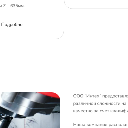
и Z – 635мм.
Подробно
ООО “Интех” предоставля
различной сложности на
качество за счет квалиф
Наша компания располаг