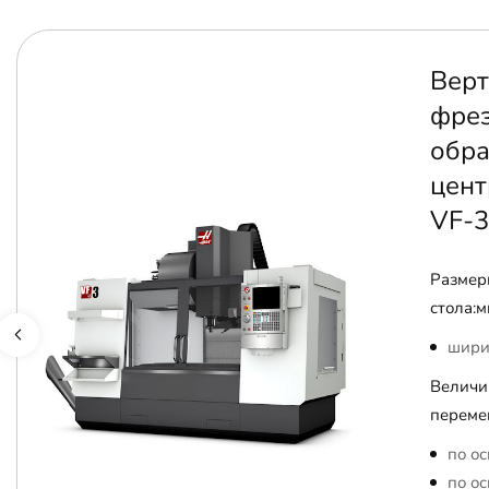
Верт
фре
обр
цент
VF-3
Размер
стола:м
шири
Величи
переме
по ос
по ос