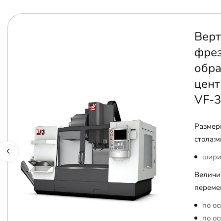
Верт
фре
обр
цент
VF-3
Размер
стола:м
шири
Величи
переме
по ос
по ос