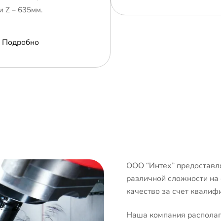
и Z – 635мм.
Подробно
ООО “Интех” предоставля
различной сложности на
качество за счет квалиф
Наша компания располаг