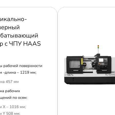
икально-
зерный
абатывающий
р с ЧПУ HAAS
ы рабочей поверхности
м -длина – 1219 мм;
на 457 мм
на рабочих
щений по осям:
и Х – 1016 мм;
и Y 508 мм;