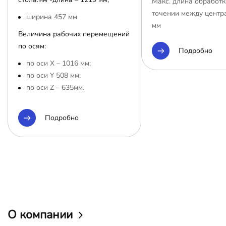
Макс. длина обработк
точении между центр
ширина 457 мм
мм
Величина рабочих перемещений
по осям:
Подробно
по оси Х – 1016 мм;
по оси Y 508 мм;
по оси Z – 635мм.
Подробно
О компании